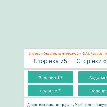
6 класс
»
Українська література
»
О.М. Авраменко
Сторінка 75 — Сторінки 
Задание 10
Задание
Задание 7
Задание
Домашнее задание по предмету Українська література