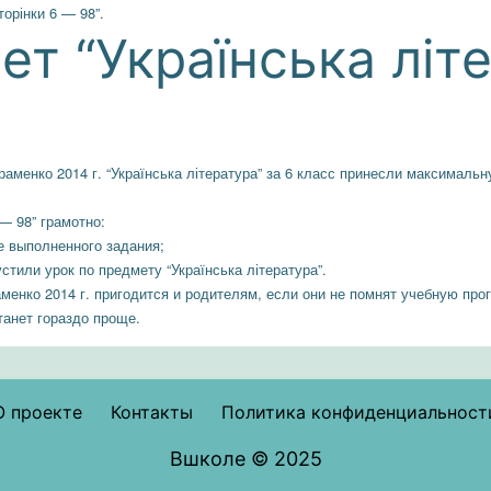
орінки 6 — 98”.
т “Українська літ
аменко 2014 г. “Українська література” за 6 класс принесли максималь
— 98” грамотно:
е выполненного задания;
тили урок по предмету “Українська література”.
менко 2014 г. пригодится и родителям, если они не помнят учебную про
танет гораздо проще.
О проекте
Контакты
Политика конфиденциальност
Вшколе © 2025