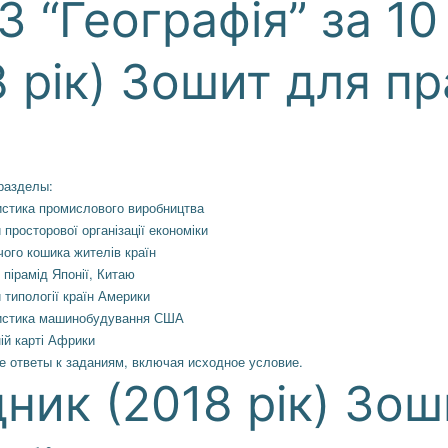
 “Географія” за 10 
 рік) Зошит для п
разделы:
истика промислового виробництва
просторової організації економіки
ого кошика жителів країн
 пірамід Японії, Китаю
типології країн Америки
ристика машинобудування США
ій карті Африки
 ответы к заданиям, включая исходное условие.
дник (2018 рік) Зо