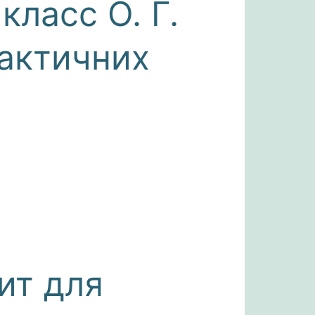
класс О. Г.
рактичних
шит для