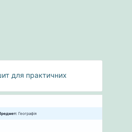
ошит для практичних
Предмет:
Географія