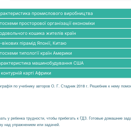
характеристика промислового виробництва
тосхеми просторової організації економіки
одовольчого кошика жителів країн
вікових пірамід Японії, Китаю
тосхеми типології країн Америки
характеристика машинобудування США
контурній карті Африки
графія по учебнику авторов О. Г. Стадник 2018 г. Решебник к нему пом
ать у ребенка трудности, чтобы прибегать к ГДЗ. Готовые домашние зад
ву над упражнением или задачей.