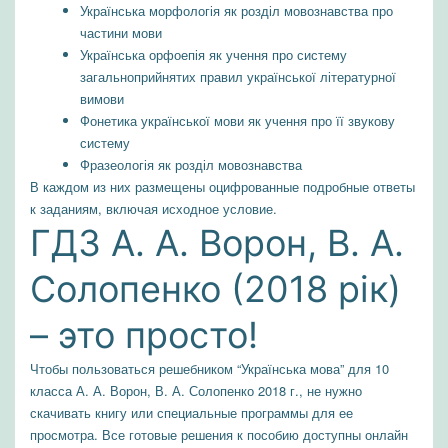
Українська морфологія як розділ мовознавства про
частини мови
Українська орфоепія як учення про систему
загальноприйнятих правил української літературної
вимови
Фонетика української мови як учення про її звукову
систему
Фразеологія як розділ мовознавства
В каждом из них размещены оцифрованные подробные ответы
к заданиям, включая исходное условие.
ГДЗ А. А. Ворон, В. А.
Солопенко (2018 рік)
– это просто!
Чтобы пользоваться решебником “Українська мова” для 10
класса А. А. Ворон, В. А. Солопенко 2018 г., не нужно
скачивать книгу или специальные программы для ее
просмотра. Все готовые решения к пособию доступны онлайн