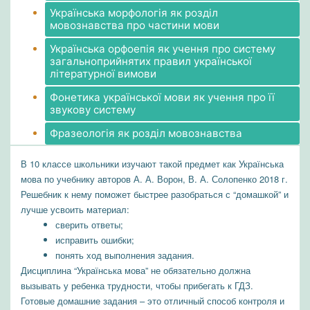
Українська морфологія як розділ
мовознавства про частини мови
Українська орфоепія як учення про систему
загальноприйнятих правил української
літературної вимови
Фонетика української мови як учення про її
звукову систему
Фразеологія як розділ мовознавства
В 10 классе школьники изучают такой предмет как Українська
мова по учебнику авторов А. А. Ворон, В. А. Солопенко 2018 г.
Решебник к нему поможет быстрее разобраться с “домашкой” и
лучше усвоить материал:
сверить ответы;
исправить ошибки;
понять ход выполнения задания.
Дисциплина “Українська мова” не обязательно должна
вызывать у ребенка трудности, чтобы прибегать к ГДЗ.
Готовые домашние задания – это отличный способ контроля и