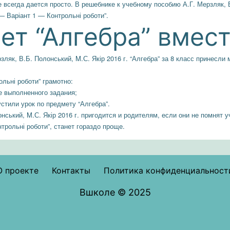
всегда дается просто. В решебнике к учебному пособию А.Г. Мерзляк, В
 Варіант 1 — Контрольні роботи”.
т “Алгебра” вмест
зляк, В.Б. Полонський, M.С. Якір 2016 г. “Алгебра” за 8 класс принесл
льні роботи” грамотно:
е выполненного задания;
стили урок по предмету “Алгебра”.
нський, M.С. Якір 2016 г. пригодится и родителям, если они не помнят 
трольні роботи”, станет гораздо проще.
О проекте
Контакты
Политика конфиденциальност
Вшколе © 2025