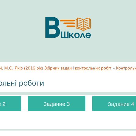
, M.С. Якір (2016 рік) Збірник задач і контрольних робіт
»
Контрольн
ольні роботи
 2
Задание 3
Задание 4