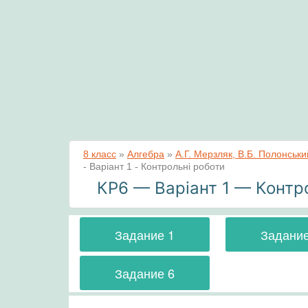
8 класс
»
Алгебра
»
А.Г. Мерзляк, В.Б. Полонський
- Варіант 1 - Контрольні роботи
КР6 — Варіант 1 — Контр
Задание 1
Задание
Задание 6