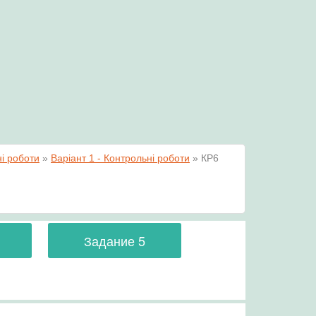
і роботи
»
Варіант 1 - Контрольні роботи
»
КР6
Задание 5