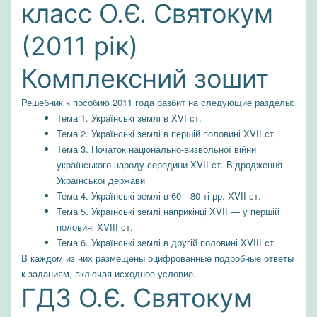
класс О.Є. Святокум
(2011 рік)
Комплексний зошит
Решебник к пособию 2011 года разбит на следующие разделы:
Тема 1. Українські землі в ХVІ ст.
Тема 2. Українські землі в першій половині ХVІІ ст.
Тема 3. Початок національно-визвольної війни
українського народу середини XVІІ ст. Відродження
Української держави
Тема 4. Українські землі в 60—80-ті рр. ХVІІ ст.
Тема 5. Українські землі наприкінці XVІІ — у першій
половині XVІІІ ст.
Тема 6. Українські землі в другій половині XVІІІ ст.
В каждом из них размещены оцифрованные подробные ответы
к заданиям, включая исходное условие.
ГДЗ О.Є. Святокум