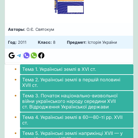
Авторы:
О.Є. Святокум
Год:
2011
Класс:
8
Предмет:
Історія України
Тема 1. Українські землі в ХVІ ст.
Тема 2. Українські землі в першій половині
ХVІІ ст.
Тема 3. Початок національно-визвольної
війни українського народу середини XVІІ
ст. Відродження Української держави
Тема 4. Українські землі в 60—80-ті рр. ХVІІ
ст.
Тема 5. Українські землі наприкінці XVІІ — у