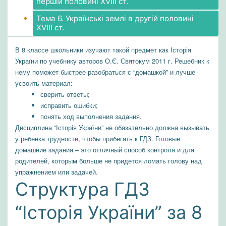
першій половині XVІІІ ст.
Тема 6. Українські землі в другій половині
XVІІІ ст.
В 8 классе школьники изучают такой предмет как Історія
України по учебнику авторов О.Є. Святокум 2011 г. Решебник к
нему поможет быстрее разобраться с “домашкой” и лучше
усвоить материал:
сверить ответы;
исправить ошибки;
понять ход выполнения задания.
Дисциплина “Історія України” не обязательно должна вызывать
у ребенка трудности, чтобы прибегать к ГДЗ. Готовые
домашние задания – это отличный способ контроля и для
родителей, которым больше не придется ломать голову над
упражнением или задачей.
Структура ГДЗ
“Історія України” за 8