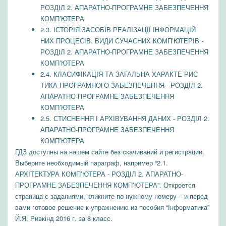
РОЗДІЛ 2. АПАРАТНО-ПРОГРАМНЕ ЗАБЕЗПЕЧЕННЯ
КОМП’ЮТЕРА
2.3. ІСТОРІЯ ЗАСОБІВ РЕАЛІЗАЦІЇ ІНФОРМАЦІЙ
НИХ ПРОЦЕСІВ. ВИДИ СУЧАСНИХ КОМП’ЮТЕРІВ -
РОЗДІЛ 2. АПАРАТНО-ПРОГРАМНЕ ЗАБЕЗПЕЧЕННЯ
КОМП’ЮТЕРА
2.4. КЛАСИФІКАЦІЯ ТА ЗАГАЛЬНА ХАРАКТЕ РИС
ТИКА ПРОГРАМНОГО ЗАБЕЗПЕЧЕННЯ - РОЗДІЛ 2.
АПАРАТНО-ПРОГРАМНЕ ЗАБЕЗПЕЧЕННЯ
КОМП’ЮТЕРА
2.5. СТИСНЕННЯ І АРХІВУВАННЯ ДАНИХ - РОЗДІЛ 2.
АПАРАТНО-ПРОГРАМНЕ ЗАБЕЗПЕЧЕННЯ
КОМП’ЮТЕРА
ГДЗ доступны на нашем сайте без скачиваний и регистрации.
Выберите необходимый параграф, например “2.1.
АРХІТЕКТУРА КОМП’ЮТЕРА - РОЗДІЛ 2. АПАРАТНО-
ПРОГРАМНЕ ЗАБЕЗПЕЧЕННЯ КОМП’ЮТЕРА”. Откроется
страница с заданиями, кликните по нужному номеру – и перед
вами готовое решение к упражнению из пособия “Інформатика”
Й.Я. Ривкінд 2016 г. за 8 класс.