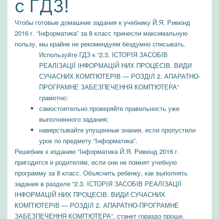
с ГДЗ!
Чтобы готовые домашние задания к учебнику Й.Я. Ривкінд
2016 г. “Інформатика” за 8 класс принесли максимальную
пользу, мы крайне не рекомендуем бездумно списывать.
Используйте ГДЗ к “2.3. ІСТОРІЯ ЗАСОБІВ
РЕАЛІЗАЦІЇ ІНФОРМАЦІЙ НИХ ПРОЦЕСІВ. ВИДИ
СУЧАСНИХ КОМП’ЮТЕРІВ — РОЗДІЛ 2. АПАРАТНО-
ПРОГРАМНЕ ЗАБЕЗПЕЧЕННЯ КОМП’ЮТЕРА”
грамотно:
самостоятельно проверяйте правильность уже
выполненного задания;
наверстывайте упущенные знания, если пропустили
урок по предмету “Інформатика”.
Решебник к изданию “Інформатика Й.Я. Ривкінд 2016 г.
пригодится и родителям, если они не помнят учебную
программу за 8 класс. Объяснить ребенку, как выполнять
задания в разделе “2.3. ІСТОРІЯ ЗАСОБІВ РЕАЛІЗАЦІЇ
ІНФОРМАЦІЙ НИХ ПРОЦЕСІВ. ВИДИ СУЧАСНИХ
КОМП’ЮТЕРІВ — РОЗДІЛ 2. АПАРАТНО-ПРОГРАМНЕ
ЗАБЕЗПЕЧЕННЯ КОМП’ЮТЕРА”, станет гораздо проще.